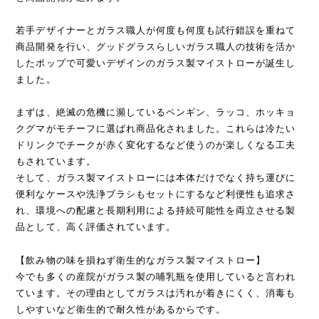
若手デザイナーとガラス職人が何度も何度も試行錯誤を重ねて
商品開発を行い、グッドグラスらしいガラス職人の技術を活か
したポップで可愛いデザインのガラス製マイストローが誕生し
ました。
まずは、絶滅の危機に瀕しているペンギン、ラッコ、ホッキョ
クグマがモチーフに選ばれ商品化されました。これらは冷たい
ドリンクでチークが赤く変化するなど使うのが楽しくなる工夫
もされています。
そして、ガラス製マイストローには本体だけでなく持ち運びに
便利なケースや洗浄ブラシもセットにするなど利便性も追求さ
れ、環境への配慮と長期利用による持続可能性を両立させる製
品として、高く評価されています。
【飲み物の味を損ねず衛生的なガラス製マイストロー】
今でも多くの産院がガラス製の哺乳瓶を使用していると言われ
ています。その理由としてガラスは汚れが着きにくく、消毒も
しやすいなど衛生的で耐久性があるからです。