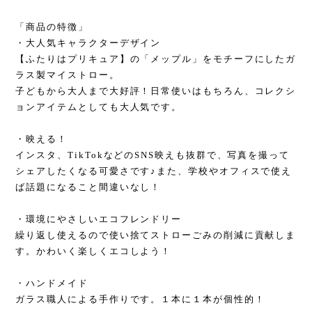
「商品の特徴」
・大人気キャラクターデザイン
【ふたりはプリキュア】の「メップル」をモチーフにしたガ
ラス製マイストロー。
子どもから大人まで大好評！日常使いはもちろん、コレクシ
ョンアイテムとしても大人気です。
・映える！
インスタ、TikTokなどのSNS映えも抜群で、写真を撮って
シェアしたくなる可愛さです♪また、学校やオフィスで使え
ば話題になること間違いなし！
・環境にやさしいエコフレンドリー
繰り返し使えるので使い捨てストローごみの削減に貢献しま
す。かわいく楽しくエコしよう！
・ハンドメイド
ガラス職人による手作りです。１本に１本が個性的！