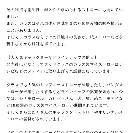
その利点は衛生性、耐久性の求められるストローにも向いてい
ました。
また、ガラスはそれ自体が無味無臭のため飲み物の味を損ねる
ことがありません。
そして、ガラスならではの口触りの良さが、紙ストローなどを
苦手な方から好評を得ています。
【大人気キャラクターなどラインナップの拡大】
発売後ほどなくしてグッドグラスのガラス製マイストローはテ
レビなどのメディアに取り上げられ話題になっています。
グラスでも人気のミッフィーストローが登場したり、パンダス
トローが登場したりするなどラインナップの拡充が図られ、今
では、シナモロール、カピバラさん、犬、猫、恐竜、モアイな
ど18種類のガラス製マイストローが展開されています。
そしてさらにたくさんのキャラクターストローやオリジナルス
トローの開発がされています。
【多くの人のスタンダードになりマインド変化のきっかけにな