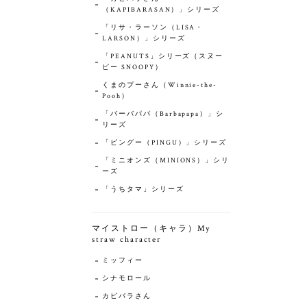
（KAPIBARASAN）」シリーズ
「リサ・ラーソン（LISA・
LARSON）」シリーズ
「PEANUTS」シリーズ（スヌー
ピー SNOOPY）
くまのプーさん（Winnie-the-
Pooh）
「バーバパパ（Barbapapa）」シ
リーズ
「ピングー（PINGU）」シリーズ
「ミニオンズ（MINIONS）」シリ
ーズ
「うちタマ」シリーズ
マイストロー（キャラ）My
straw character
ミッフィー
シナモロール
カピバラさん