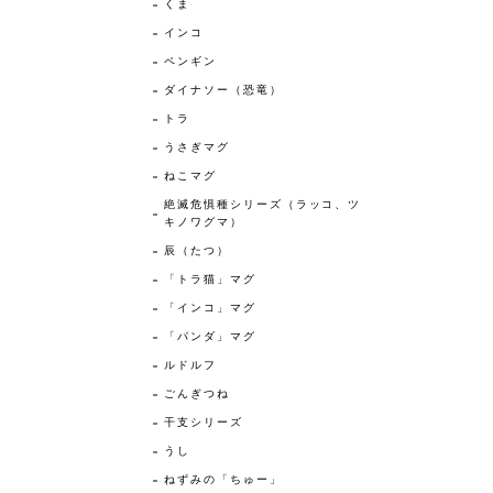
くま
インコ
ペンギン
ダイナソー（恐竜）
トラ
うさぎマグ
ねこマグ
絶滅危惧種シリーズ（ラッコ、ツ
キノワグマ）
辰（たつ）
「トラ猫」マグ
「インコ」マグ
「パンダ」マグ
ルドルフ
ごんぎつね
干支シリーズ
うし
ねずみの「ちゅー」