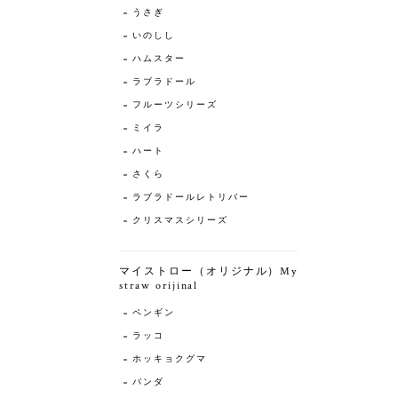
うさぎ
いのしし
ハムスター
ラブラドール
フルーツシリーズ
ミイラ
ハート
さくら
ラブラドールレトリバー
クリスマスシリーズ
マイストロー（オリジナル）My
straw orijinal
ペンギン
ラッコ
ホッキョクグマ
パンダ