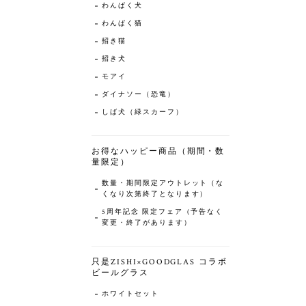
わんぱく犬
わんぱく猫
招き猫
招き犬
モアイ
ダイナソー（恐竜）
しば犬（緑スカーフ）
お得なハッピー商品（期間・数
量限定）
数量・期間限定アウトレット（な
くなり次第終了となります）
5周年記念 限定フェア（予告なく
変更・終了があります）
只是ZISHI×GOODGLAS コラボ
ビールグラス
ホワイトセット