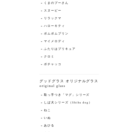
くまのプーさん
スヌーピー
リラックマ
ハローキティ
ポムポムプリン
マイメロディ
ふたりはプリキュア
クロミ
ポチャッコ
グッドグラス オリジナルグラス
original glass
取っ手つき「マグ」シリーズ
しば犬シリーズ（Shiba dog）
ねこ
いぬ
あひる