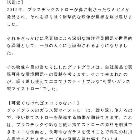
話題に】
2015年、プラスチックストローが鼻に刺さったウミガメが
発見され、それを取り除く衝撃的な映像が世界を駆け巡りま
した。
それをきっかけに廃棄物による深刻な海洋汚染問題が世界的
な課題として、一般の人々にも認識されるようになりまし
た。
その映像を目の当たりにしたグッドグラスは、自社製品で実
現可能な環境問題への貢献を考えます。そこで生まれたの
が、繰り返し使えてエコでサスティナブルな“可愛いガラス
製マイストロー”でした。
【可愛くなければエコじゃない！】
グッドグラスのガラス製マイストローは、繰り返し使えるの
で、使い捨てストローを削減する効果が期待できます。これ
は、プラスチックや紙など使い捨てストローの原料を削減で
きるエコな側面と、長寿命なガラスを使うことで長期の利用
を促進するサスティナブルな側面を兼ね備えています。