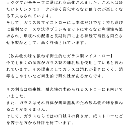
ョクグマがモチーフに選ばれ商品化されました。これらは冷
たいドリンクでチークが赤く変化するなど使うのが楽しくな
る工夫もされています。
そして、ガラス製マイストローには本体だけでなく持ち運び
に便利なケースや洗浄ブラシもセットにするなど利便性も追
求され、環境への配慮と長期利用による持続可能性を両立さ
せる製品として、高く評価されています。
【飲み物の味を損ねず衛生的なガラス製マイストロー】
今でも多くの産院がガラス製の哺乳瓶を使用していると言わ
れています。その理由としてガラスは汚れが着きにくく、消
毒もしやすいなど衛生的で耐久性があるからです。
その利点は衛生性、耐久性の求められるストローにも向いて
いました。
また、ガラスはそれ自体が無味無臭のため飲み物の味を損ね
ることがありません。
そして、ガラスならではの口触りの良さが、紙ストローなど
を苦手な方から好評を得ています。