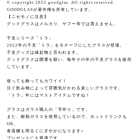
© copyright 2022 goodglas. All rights reserved.
GOODGLASが著作権を所有しています。
【ニセモノに注意】
グッドグラスはメルカリ、ヤフー等では買えません。
干支シリーズ「トラ」
2022年の干支「トラ」をモチーフにしたグラスが登場。
干支グッズは縁起物と言われます。
グッドグラスは開運を願い、毎年その年の干支グラスを販売
しています。
使っても飾ってもカワイイ！
注ぐ飲み物によって雰囲気がかわる楽しいグラスです。
「トラ」年にはマストアイテムですね！
グラスはガラス職人の「手作り」です。
また、耐熱ガラスを使用しているので、ホットドリンクも
OK。
食器棚も明るくにぎやかになります♪
プレゼントにも最適です。