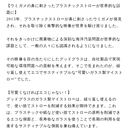
【ウミガメの鼻に刺さったプラスチックストローが世界的な話
題に】
2015年、プラスチックストローが鼻に刺さったウミガメが発見
され、それを取り除く衝撃的な映像が世界を駆け巡りました。
それをきっかけに廃棄物による深刻な海洋汚染問題が世界的な
課題として、一般の人々にも認識されるようになりました。
その映像を目の当たりにしたグッドグラスは、自社製品で実現
可能な環境問題への貢献を考えます。そこで生まれたのが、繰
り返し使えてエコでサスティナブルな“可愛いガラス製マイスト
ロー”でした。
【可愛くなければエコじゃない！】
グッドグラスのガラス製マイストローは、繰り返し使えるの
で、使い捨てストローを削減する効果が期待できます。これ
は、プラスチックや紙など使い捨てストローの原料を削減でき
るエコな側面と、長寿命なガラスを使うことで長期の利用を促
進するサスティナブルな側面を兼ね備えています。