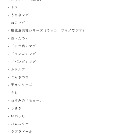
トラ
うさぎマグ
ねこマグ
絶滅危惧種シリーズ（ラッコ、ツキノワグマ）
辰（たつ）
「トラ猫」マグ
「インコ」マグ
「パンダ」マグ
ルドルフ
ごんぎつね
干支シリーズ
うし
ねずみの「ちゅー」
うさぎ
いのしし
ハムスター
ラブラドール