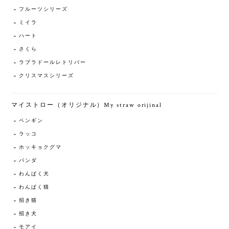
フルーツシリーズ
ミイラ
ハート
さくら
ラブラドールレトリバー
クリスマスシリーズ
マイストロー（オリジナル）My straw orijinal
ペンギン
ラッコ
ホッキョクグマ
パンダ
わんぱく犬
わんぱく猫
招き猫
招き犬
モアイ