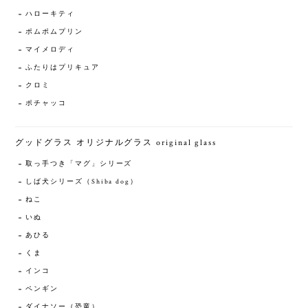
ハローキティ
ポムポムプリン
マイメロディ
ふたりはプリキュア
クロミ
ポチャッコ
グッドグラス オリジナルグラス original glass
取っ手つき「マグ」シリーズ
しば犬シリーズ（Shiba dog）
ねこ
いぬ
あひる
くま
インコ
ペンギン
ダイナソー（恐竜）