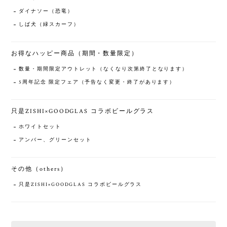
ダイナソー（恐竜）
しば犬（緑スカーフ）
お得なハッピー商品（期間・数量限定）
数量・期間限定アウトレット（なくなり次第終了となります）
5周年記念 限定フェア（予告なく変更・終了があります）
只是ZISHI×GOODGLAS コラボビールグラス
ホワイトセット
アンバー、グリーンセット
その他（others）
只是ZISHI×GOODGLAS コラボビールグラス