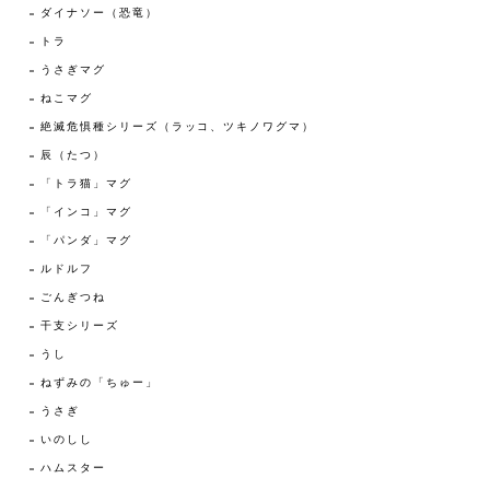
ダイナソー（恐竜）
トラ
うさぎマグ
ねこマグ
絶滅危惧種シリーズ（ラッコ、ツキノワグマ）
辰（たつ）
「トラ猫」マグ
「インコ」マグ
「パンダ」マグ
ルドルフ
ごんぎつね
干支シリーズ
うし
ねずみの「ちゅー」
うさぎ
いのしし
ハムスター