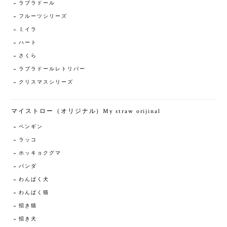
ラブラドール
フルーツシリーズ
ミイラ
ハート
さくら
ラブラドールレトリバー
クリスマスシリーズ
マイストロー（オリジナル）My straw orijinal
ペンギン
ラッコ
ホッキョクグマ
パンダ
わんぱく犬
わんぱく猫
招き猫
招き犬