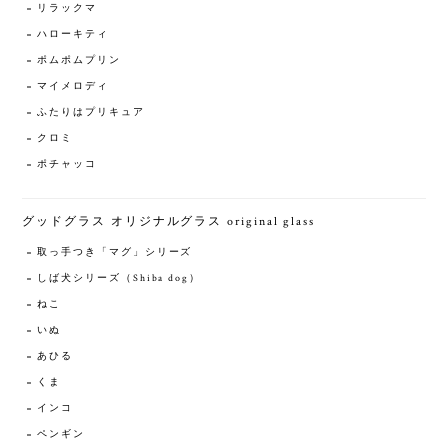
リラックマ
ハローキティ
ポムポムプリン
マイメロディ
ふたりはプリキュア
クロミ
ポチャッコ
グッドグラス オリジナルグラス original glass
取っ手つき「マグ」シリーズ
しば犬シリーズ（Shiba dog）
ねこ
いぬ
あひる
くま
インコ
ペンギン