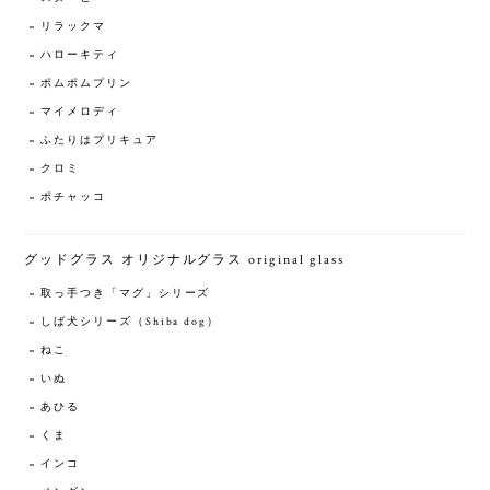
リラックマ
ハローキティ
ポムポムプリン
マイメロディ
ふたりはプリキュア
クロミ
ポチャッコ
グッドグラス オリジナルグラス original glass
取っ手つき「マグ」シリーズ
しば犬シリーズ（Shiba dog）
ねこ
いぬ
あひる
くま
インコ