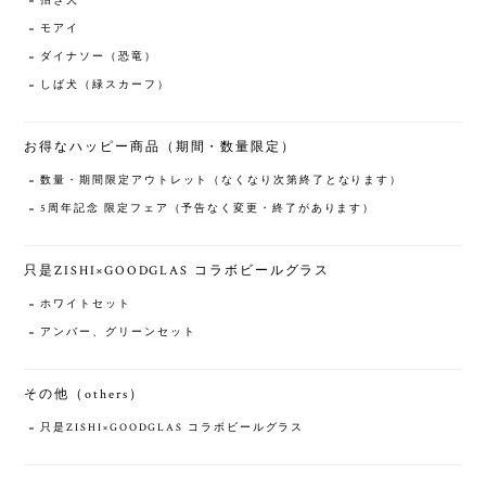
招き犬
モアイ
ダイナソー（恐竜）
しば犬（緑スカーフ）
お得なハッピー商品（期間・数量限定）
数量・期間限定アウトレット（なくなり次第終了となります）
5周年記念 限定フェア（予告なく変更・終了があります）
只是ZISHI×GOODGLAS コラボビールグラス
ホワイトセット
アンバー、グリーンセット
その他（others）
只是ZISHI×GOODGLAS コラボビールグラス