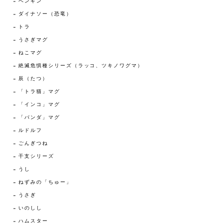
ペンギン
ダイナソー（恐竜）
トラ
うさぎマグ
ねこマグ
絶滅危惧種シリーズ（ラッコ、ツキノワグマ）
辰（たつ）
「トラ猫」マグ
「インコ」マグ
「パンダ」マグ
ルドルフ
ごんぎつね
干支シリーズ
うし
ねずみの「ちゅー」
うさぎ
いのしし
ハムスター