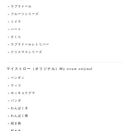
ラブラドール
フルーツシリーズ
ミイラ
ハート
さくら
ラブラドールレトリバー
クリスマスシリーズ
マイストロー（オリジナル）My straw orijinal
ペンギン
ラッコ
ホッキョクグマ
パンダ
わんぱく犬
わんぱく猫
招き猫