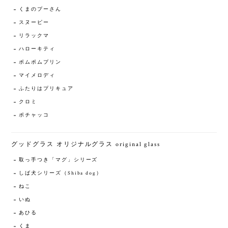
くまのプーさん
スヌーピー
リラックマ
ハローキティ
ポムポムプリン
マイメロディ
ふたりはプリキュア
クロミ
ポチャッコ
グッドグラス オリジナルグラス original glass
取っ手つき「マグ」シリーズ
しば犬シリーズ（Shiba dog）
ねこ
いぬ
あひる
くま