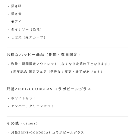
招き猫
招き犬
モアイ
ダイナソー（恐竜）
しば犬（緑スカーフ）
お得なハッピー商品（期間・数量限定）
数量・期間限定アウトレット（なくなり次第終了となります）
5周年記念 限定フェア（予告なく変更・終了があります）
只是ZISHI×GOODGLAS コラボビールグラス
ホワイトセット
アンバー、グリーンセット
その他（others）
只是ZISHI×GOODGLAS コラボビールグラス