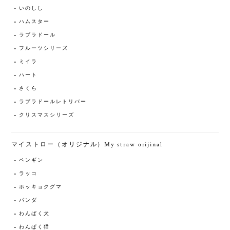
いのしし
ハムスター
ラブラドール
フルーツシリーズ
ミイラ
ハート
さくら
ラブラドールレトリバー
クリスマスシリーズ
マイストロー（オリジナル）My straw orijinal
ペンギン
ラッコ
ホッキョクグマ
パンダ
わんぱく犬
わんぱく猫