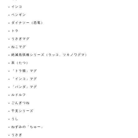
インコ
ペンギン
ダイナソー（恐竜）
トラ
うさぎマグ
ねこマグ
絶滅危惧種シリーズ（ラッコ、ツキノワグマ）
辰（たつ）
「トラ猫」マグ
「インコ」マグ
「パンダ」マグ
ルドルフ
ごんぎつね
干支シリーズ
うし
ねずみの「ちゅー」
うさぎ