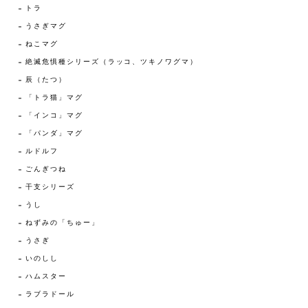
トラ
うさぎマグ
ねこマグ
絶滅危惧種シリーズ（ラッコ、ツキノワグマ）
辰（たつ）
「トラ猫」マグ
「インコ」マグ
「パンダ」マグ
ルドルフ
ごんぎつね
干支シリーズ
うし
ねずみの「ちゅー」
うさぎ
いのしし
ハムスター
ラブラドール