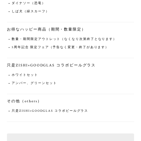
ダイナソー（恐竜）
しば犬（緑スカーフ）
お得なハッピー商品（期間・数量限定）
数量・期間限定アウトレット（なくなり次第終了となります）
5周年記念 限定フェア（予告なく変更・終了があります）
只是ZISHI×GOODGLAS コラボビールグラス
ホワイトセット
アンバー、グリーンセット
その他（others）
只是ZISHI×GOODGLAS コラボビールグラス