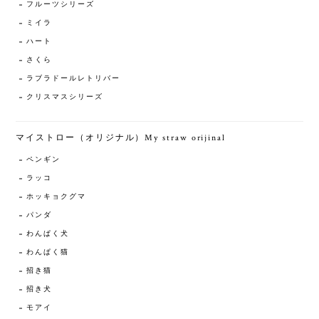
フルーツシリーズ
ミイラ
ハート
さくら
ラブラドールレトリバー
クリスマスシリーズ
マイストロー（オリジナル）My straw orijinal
ペンギン
ラッコ
ホッキョクグマ
パンダ
わんぱく犬
わんぱく猫
招き猫
招き犬
モアイ