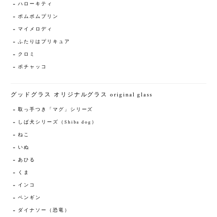
ハローキティ
ポムポムプリン
マイメロディ
ふたりはプリキュア
クロミ
ポチャッコ
グッドグラス オリジナルグラス original glass
取っ手つき「マグ」シリーズ
しば犬シリーズ（Shiba dog）
ねこ
いぬ
あひる
くま
インコ
ペンギン
ダイナソー（恐竜）